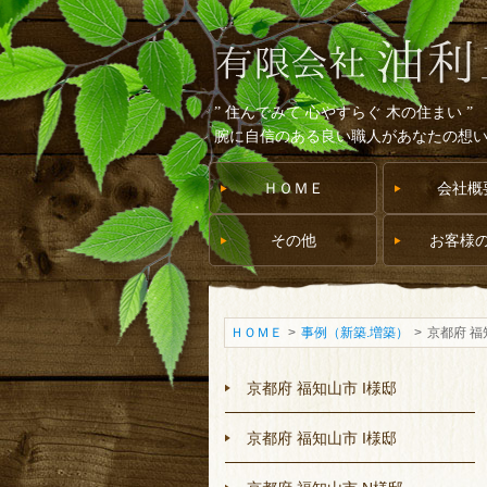
” 住んでみて 心やすらぐ 木の住まい ”
腕に自信のある良い職人があなたの想
ＨＯＭＥ
会社概
その他
お客様
ＨＯＭＥ
>
事例（新築.増築）
>
京都府 福
京都府 福知山市 I様邸
京都府 福知山市 I様邸