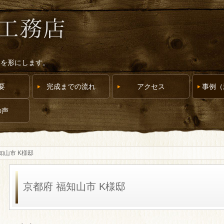
いを形にします。
要
完成までの流れ
アクセス
事例（
の声
知山市 K様邸
京都府 福知山市 K様邸